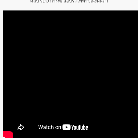
คลิป VDO การทดสอบรั้วไฟฟ้าขณะฝนตก